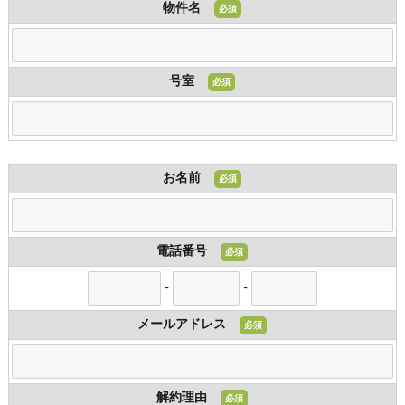
物件名
必須
号室
必須
お名前
必須
電話番号
必須
-
-
メールアドレス
必須
解約理由
必須