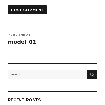
Post
PUBLISHED IN
navigation
model_02
SEA
Search
for:
RECENT POSTS