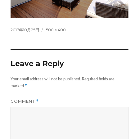
Posted
Full
2017年10月25日
500 × 400
on
size
Leave a Reply
Your email address will not be published.
Required fields are
*
marked
COMMENT
*