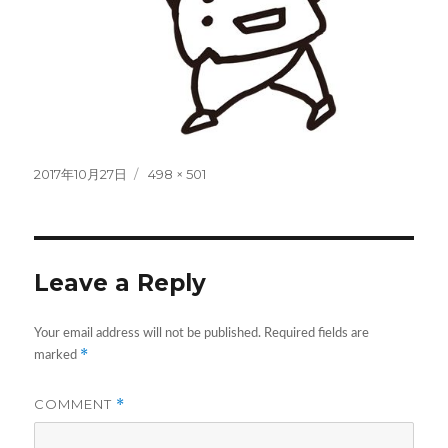
Posted
Full
2017年10月27日
498 × 501
on
size
Leave a Reply
Your email address will not be published.
Required fields are
*
marked
COMMENT
*