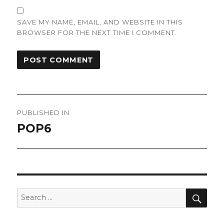
SAVE MY NAME, EMAIL, AND WEBSITE IN THIS
BROWSER FOR THE NEXT TIME I COMMENT.
Post
PUBLISHED IN
navigation
POP6
SEA
Search
for: