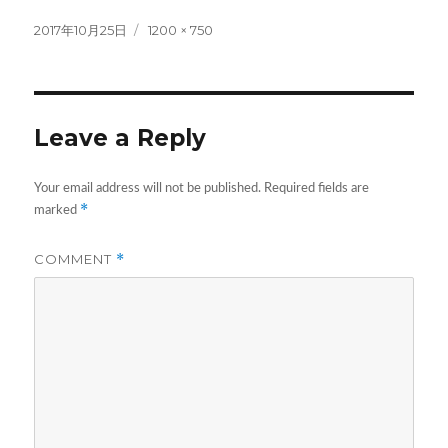
Posted
Full
2017年10月25日
1200 × 750
on
size
Leave a Reply
Your email address will not be published.
Required fields are
*
marked
COMMENT
*