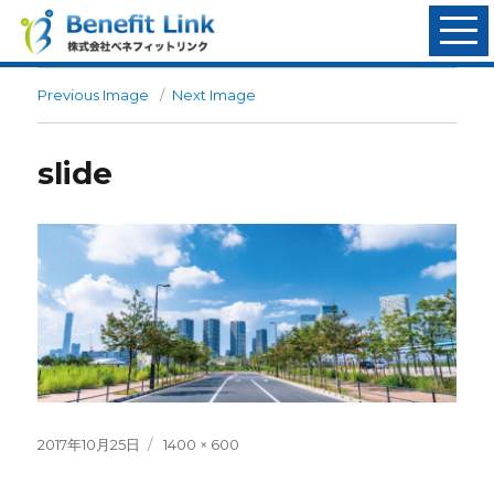
Previous Image
Next Image
slide
Posted
Full
2017年10月25日
1400 × 600
on
size